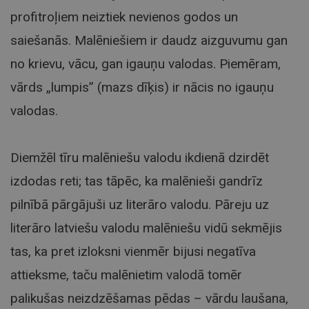
profitroļiem neiztiek nevienos godos un
saiešanās. Malēniešiem ir daudz aizguvumu gan
no krievu, vācu, gan igauņu valodas. Piemēram,
vārds „lumpis” (mazs dīķis) ir nācis no igauņu
valodas.
Diemžēl tīru malēniešu valodu ikdienā dzirdēt
izdodas reti; tas tāpēc, ka malēnieši gandrīz
pilnībā pārgājuši uz literāro valodu. Pāreju uz
literāro latviešu valodu malēniešu vidū sekmējis
tas, ka pret izloksni vienmēr bijusi negatīva
attieksme, taču malēnietim valodā tomēr
palikušas neizdzēšamas pēdas – vārdu laušana,