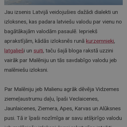
Jau izsenis Latvijā veidojušies dažādi dialekti un
izloksnes, kas padara latviešu valodu par vienu no
bagātākajām valodām pasaulē. Iepriekš
aprakstījām, kādās izloksnēs runā
kurzemnieki
,
latgalieš
i un
suiti
, taču šajā bloga rakstā uzzini
vairāk par Malēniju un tās savdabīgo valodu jeb
malēniešu izloksni.
Par Malēniju jeb Malienu agrāk dēvēja Vidzemes
ziemeļaustrumu daļu, īpaši Veclaicenes,
Jaunlaicenes, Ziemera, Apes, Karvas un Alūksnes
pusi. Tā ir īpaši nozīmīga ar savu atšķirīgo valodu