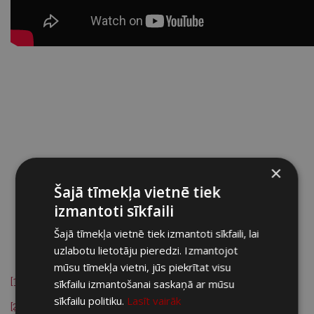
×
Šajā tīmekļa vietnē tiek
izmantoti sīkfaili
Šajā tīmekļa vietnē tiek izmantoti sīkfaili, lai
uzlabotu lietotāju pieredzi. Izmantojot
mūsu tīmekļa vietni, jūs piekrītat visu
[1]
http://aaa.veclaicene.lv/maleniesi-un-maleniesu-valoda
sīkfailu izmantošanai saskaņā ar mūsu
sīkfailu politiku.
Lasīt vairāk
[2]
https://www.la.lv/malenietis-ir-stipris-ka-pipris