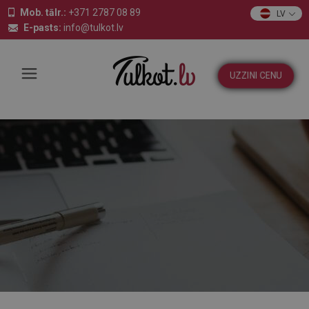
Mob. tālr.:
+371 2787 08 89
LV
E-pasts:
info@tulkot.lv
UZZINI CENU