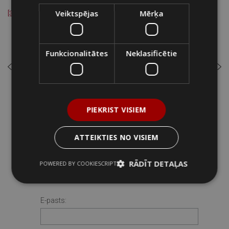
Veiktspējas
Mērķa
[3]
https://www.tvnet.lv/4523174/nekautrejas-but-par-maleniesiem
Funkcionalitātes
Neklasificētie
iepriekšējais
nākamais
ATPAKAĻ UZ
PIEKRIST VISIEM
JAUNUMIEM
ATTEIKTIES NO VISIEM
RĀDĪT DETAĻAS
POWERED BY COOKIESCRIPT
PIERAKSTĪTIES JAUNUMIEM
E-pasts: