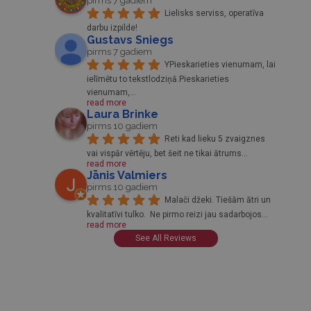
pirms 7 gadiem
Lielisks serviss, operatīva 
darbu izpilde!
Gustavs Sniegs
pirms 7 gadiem
YPieskarieties vienumam, lai 
ielīmētu to tekstlodziņā.Pieskarieties 
vienumam,
... 
read more
Laura Brinke
pirms 10 gadiem
Reti kad lieku 5 zvaigznes 
vai vispār vērtēju, bet šeit ne tikai ātrums
... 
read more
Jānis Valmiers
pirms 10 gadiem
Malači džeki. Tiešām ātri un 
kvalitatīvi tulko.  Ne pirmo reizi jau sadarbojos
... 
read more
See All Reviews