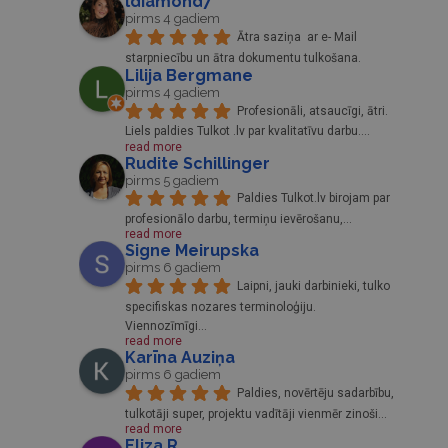
ldiamond7
pirms 4 gadiem
Ātra saziņa  ar e- Mail 
starpniecību un ātra dokumentu tulkošana.
Lilija Bergmane
pirms 4 gadiem
Profesionāli, atsaucīgi, ātri. 
Liels paldies Tulkot .lv par kvalitatīvu darbu.
... 
read more
Rudite Schillinger
pirms 5 gadiem
Paldies Tulkot.lv birojam par 
profesionālo darbu, termiņu ievērošanu,
... 
read more
Signe Meirupska
pirms 6 gadiem
Laipni, jauki darbinieki, tulko 
specifiskas nozares terminoloģiju. 
Viennozīmīgi
... 
read more
Karīna Auziņa
pirms 6 gadiem
Paldies, novērtēju sadarbību, 
tulkotāji super, projektu vadītāji vienmēr zinoši
... 
read more
Eliza R