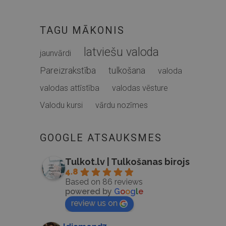
TAGU MĀKONIS
latviešu valoda
jaunvārdi
Pareizrakstība
tulkošana
valoda
valodas attīstība
valodas vēsture
Valodu kursi
vārdu nozīmes
GOOGLE ATSAUKSMES
Tulkot.lv | Tulkošanas birojs
4.8
Based on 86 reviews
powered by
G
o
o
g
l
e
review us on