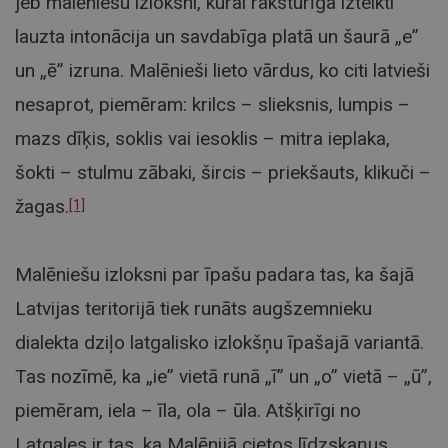
jeb malēniešu izloksni, kurai raksturīga izteikti
lauzta intonācija un savdabīga platā un šaurā „e”
un „ē” izruna. Malēnieši lieto vārdus, ko citi latvieši
nesaprot, piemēram: krilcs – slieksnis, lumpis –
mazs dīķis, soklis vai iesoklis – mitra ieplaka,
šokti – stulmu zābaki, šircis – priekšauts, klikuči –
žagas.
[1]
Malēniešu izloksni par īpašu padara tas, ka šajā
Latvijas teritorijā tiek runāts augšzemnieku
dialekta dziļo latgalisko izlokšņu īpašajā variantā.
Tas nozīmē, ka „ie” vietā runā „ī” un „o” vietā – „ū”,
piemēram, iela – īla, ola – ūla. Atšķirīgi no
Latgales ir tas, ka Malēnijā cietos līdzskaņus