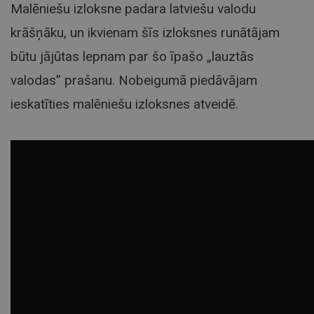
Malēniešu izloksne padara latviešu valodu
krāšņāku, un ikvienam šīs izloksnes runātājam
būtu jājūtas lepnam par šo īpašo „lauztās
valodas” prašanu. Nobeigumā piedāvājam
ieskatīties malēniešu izloksnes atveidē.