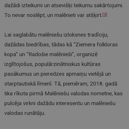
dažādi izteikumi un atsevišķi teikumu sakārtojumi.
To nevar noslēpt, un malēnieti var atšķirt.
[3]
Lai saglabātu malēniešu izloksnes tradīciju,
dažādas biedrības, tādas kā “Ziemera folkloras
kopa” un “Radošie malēnieši”, organizē
izglītojošus, populārzinātniskus kultūras
pasākumus un pieredzes apmaiņu vietējā un
starptautiskā līmenī. Tā, piemēram, 2018. gadā
tika rīkota pirmā Malēniešu valodas nometne, kas
pulcēja virkni dažādu interesentu un malēniešu
valodas runātāju.