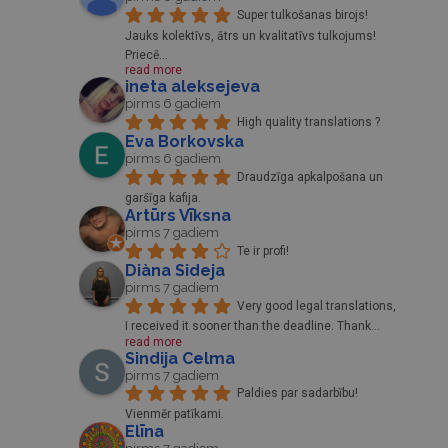
Super tulkošanas birojs! 
Jauks kolektīvs, ātrs un kvalitatīvs tulkojums! 
Priecē
... 
read more
ineta aleksejeva
pirms 6 gadiem
High quality translations ?
Eva Borkovska
pirms 6 gadiem
Draudzīga apkalpošana un 
garšīga kafija.
Artūrs Vīksna
pirms 7 gadiem
Te ir profi!
Diàna Sideja
pirms 7 gadiem
Very good legal translations, 
I received it sooner than the deadline. Thank
... 
read more
Sindija Celma
pirms 7 gadiem
Paldies par sadarbību! 
Vienmēr patīkami.
Elīna