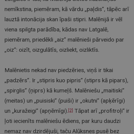
nemīkstina, piemēram, kā vārdu „paļdis”, tāpēc arī
lauztā intonācija skan īpaši stipri. Malēnijā ir vēl
viena spilgta parādība, kādas nav Latgalē,
piemēram, priedēkli „aiz” malēnieši pārveido par
„oiz”: oizīt, oizgulātīs, oizliekt, oizliktīs.
Malēnietis nekad nav piedzēries, viņš ir tikai
„padzērs”. Ir „stipris kuo pipris” (stiprs kā pipars),
„spirglis” (ņiprs) kā kumeļš. Malēniešu „maitiski”
(meitas) un „puisiski” (puiši) ir „okutni” (apķērīgi)
un „kuražeigi” (apņēmīgi).
Tāpat arī „profitroļi” ir
[2]
ļoti iecienīts malēniešu ēdiens, par kuru daudzi
nemaz nav dzirdējuši, taču Alūksnes pusē bez