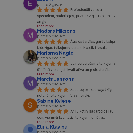
pirms 6 gadiem
Profesionāli valodu 
speciālisti, sadarbojos, ja vajadzīgi tulkojumi uz 
angļu
... 
read more
Madars Miksons
pirms 6 gadiem
Ātra sadarbība, garda kafija, 
izdevīgas tulkojumu cenas. Noteikti iesaku!
Mariama Nagle
pirms 6 gadiem
Ja nepieciešams tulkojums, 
šī ir īstā vieta. Ļoti kvalitatīva un profesionāla
... 
read more
Mārcis Jansons
pirms 6 gadiem
Sadarbojos, kad vajadzīgi 
notariālie tulkojumi. Viss lieliski.
Sabīne Kviese
pirms 6 gadiem
Ar Tulkot.lv sadarbojos jau 
sen, vienmēr kvalitatīvi tulkojumi un ātra
... 
read more
Elīna Kļaviņa
pirms 6 gadiem