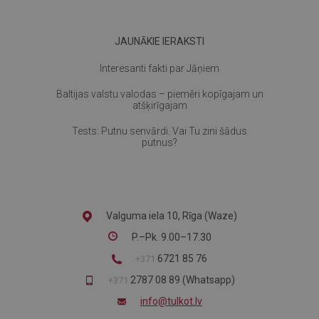
JAUNĀKIE IERAKSTI
Interesanti fakti par Jāņiem
Baltijas valstu valodas – piemēri kopīgajam un
atšķirīgajam
Tests: Putnu senvārdi. Vai Tu zini šādus
putnus?
Valguma iela 10, Rīga (Waze)
P.–Pk. 9.00–17.30
6721 85 76
+371
2787 08 89 (Whatsapp)
+371
info@tulkot.lv