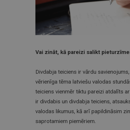
Vai zināt, kā pareizi salikt pieturzīme
Divdabja teiciens ir vārdu savienojums, k
vērienīga tēma latviešu valodas stundās
teiciens vienmēr tiktu pareizi atdalīts 
ir divdabis un divdabja teiciens, atsau
valodas likumus, kā arī papildināsim zi
saprotamiem piemēriem.