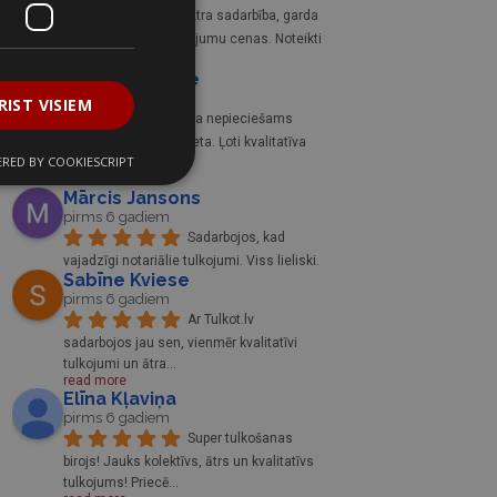
Ātra sadarbība, garda 
kafija, izdevīgas tulkojumu cenas. Noteikti 
iesaku!
Mariama Nagle
pirms 6 gadiem
RIST VISIEM
Ja nepieciešams 
tulkojums, šī ir īstā vieta. Ļoti kvalitatīva 
RED BY COOKIESCRIPT
un profesionāla
... 
read more
Mārcis Jansons
pirms 6 gadiem
Sadarbojos, kad 
vajadzīgi notariālie tulkojumi. Viss lieliski.
Sabīne Kviese
pirms 6 gadiem
Ar Tulkot.lv 
sadarbojos jau sen, vienmēr kvalitatīvi 
tulkojumi un ātra
... 
read more
Elīna Kļaviņa
pirms 6 gadiem
Super tulkošanas 
birojs! Jauks kolektīvs, ātrs un kvalitatīvs 
tulkojums! Priecē
... 