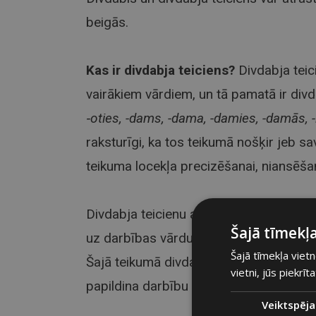
beigās.
Kas ir divdabja teiciens?
Divdabja teic
vairākiem vārdiem, un tā pamatā ir divd
‑oties, -dams, -dama, -damies, -damās, -is, 
raksturīgi, ka tos teikumā nošķir jeb s
teikuma locekļa precizēšanai, niansēšan
Divdabja teicienu atpazīt teikumā palīdz
Šajā tīmekļa
uz darbības vārdu. Piemērs: „Ilgi tulko
Šajā tīmekļa vietn
Šajā teikumā divdabis
tulkodams
attie
vietni, jūs piekrīt
papildina darbību – mēs uzzinām, ko Jān
Veiktspēja