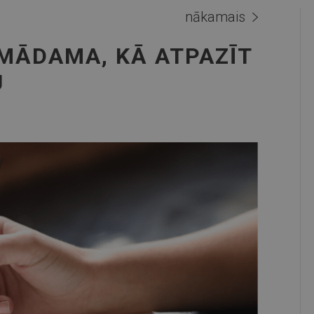
nākamais
MĀDAMA, KĀ ATPAZĪT
U