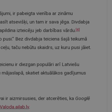
nājumi, ir pabeigta vienība ar zināmu
lasīt atsevišķi, un tam ir sava jēga. Divdabja
pildina izteicēju jeb darbības vārdu.
[4]
o pusi.” Bez divdabja teiciena šajā teikumā
ceļu, taču nebūtu skaidrs, uz kuru pusi jāiet.
icienu ir diezgan populāri arī Latviešu
u mājaslapā, skatiet aktuālākos gadījumus
i ir aizmirsusies, der atcerēties, ka
Googlē
Valoda.ailab.lv
.