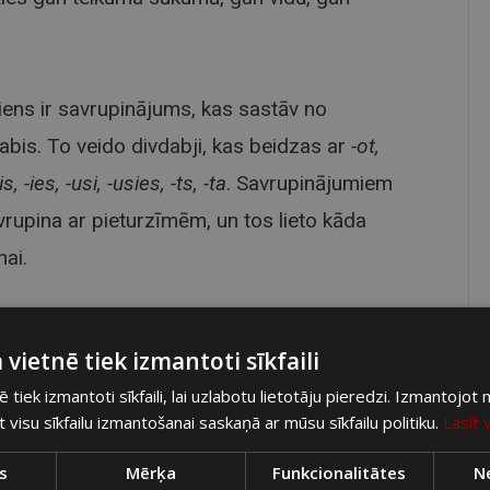
iens ir savrupinājums, kas sastāv no
abis. To veido divdabji, kas beidzas ar
-ot,
-ies, -usi, -usies, -ts, -ta
. Savrupinājumiem
avrupina ar pieturzīmēm, un tos lieto kāda
ai.
ēs, ja atcerēsieties, ka tas vienmēr attiecas
 vietnē tiek izmantoti sīkfaili
dams, Jānis izdzēra divas kafijas krūzes.”
ē tiek izmantoti sīkfaili, lai uzlabotu lietotāju pieredzi. Izmantojot
cas uz darbības vārdu
izdzēra.
Divdabis šeit
at visu sīkfailu izmantošanai saskaņā ar mūsu sīkfailu politiku.
Lasīt 
is darīja, dzerot kafiju.
s
Mērķa
Funkcionalitātes
Ne