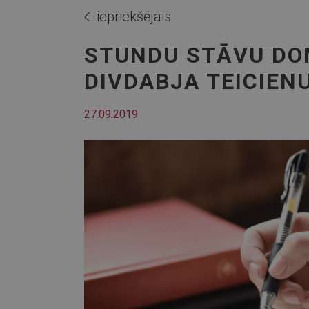
iepriekšējais
STUNDU STĀVU DO
DIVDABJA TEICIEN
27.09.2019