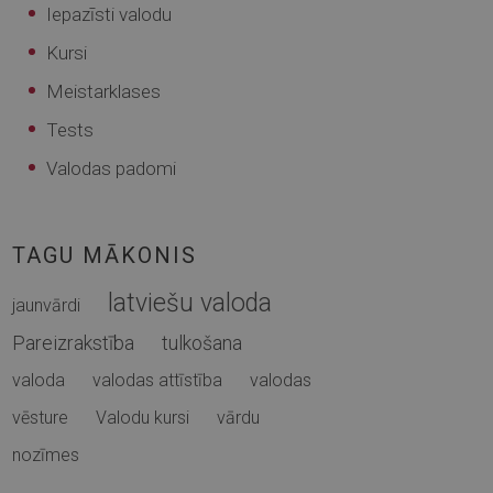
Iepazīsti valodu
Kursi
Meistarklases
Tests
Valodas padomi
TAGU MĀKONIS
latviešu valoda
jaunvārdi
Pareizrakstība
tulkošana
valoda
valodas attīstība
valodas
vēsture
Valodu kursi
vārdu
nozīmes