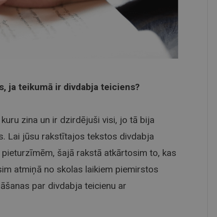
s, ja teikumā ir divdabja teiciens?
uru zina un ir dzirdējuši visi, jo tā bija
. Lai jūsu rakstītajos tekstos divdabja
ar pieturzīmēm, šajā rakstā atkārtosim to, kas
ksim atmiņā no skolas laikiem piemirstos
nāšanas par divdabja teicienu ar