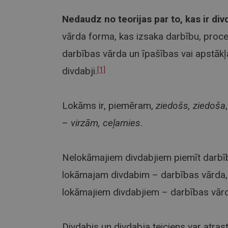
Nedaudz no teorijas par to, kas ir div
vārda forma, kas izsaka darbību, proce
darbības vārda un īpašības vai apstākļa
divdabji.
[1]
Lokāms ir, piemēram,
ziedošs, ziedoša
–
virzām, ceļamies
.
Nelokāmajiem divdabjiem piemīt darbīb
lokāmajam divdabim – darbības vārda, 
lokāmajiem divdabjiem – darbības vārd
Divdabis un divdabja teiciens var atra