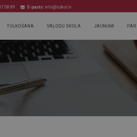
7 08 89
E-pasts:
info@tulkot.lv
TULKOŠANA
VALODU SKOLA
JAUNUMI
PAR