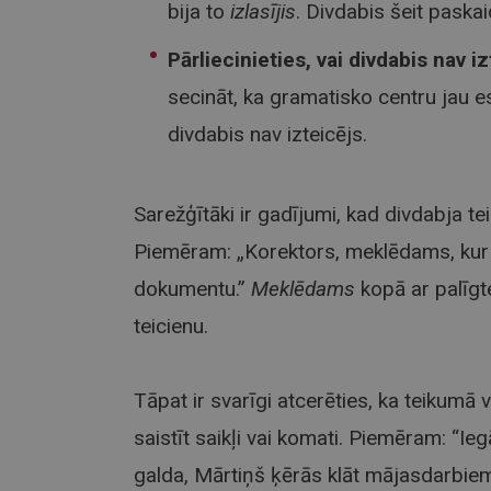
bija to
izlasījis
. Divdabis šeit paska
Pārliecinieties, vai divdabis nav iz
secināt, ka gramatisko centru jau e
divdabis nav izteicējs.
Sarežģītāki ir gadījumi, kad divdabja te
Piemēram: „Korektors, meklēdams, kur ir
dokumentu.”
Meklēdams
kopā ar palīg
teicienu.
Tāpat ir svarīgi atcerēties, ka teikumā v
saistīt saikļi vai komati. Piemēram: “I
galda, Mārtiņš ķērās klāt mājasdarbiem