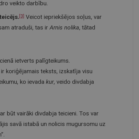
idro veikto darbību.
teicējs.
Veicot iepriekšējos soļus, var
[3]
sam atraduši, tas ir
Arnis nolika
, tātad
icienā ietverts palīgteikums.
 koriģējamais teksts, izskatīja visu
teikumu, ko ievada
kur
, veido divdabja
ar būt vairāki divdabja teicieni. Tos var
egājis savā istabā un nolicis mugursomu uz
”.