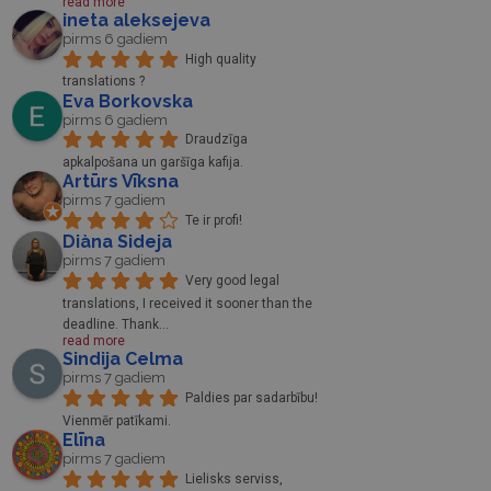
read more
ineta aleksejeva
pirms 6 gadiem
High quality 
translations ?
Eva Borkovska
pirms 6 gadiem
Draudzīga 
apkalpošana un garšīga kafija.
Artūrs Vīksna
pirms 7 gadiem
Te ir profi!
Diàna Sideja
pirms 7 gadiem
Very good legal 
translations, I received it sooner than the 
deadline. Thank
... 
read more
Sindija Celma
pirms 7 gadiem
Paldies par sadarbību! 
Vienmēr patīkami.
Elīna
pirms 7 gadiem
Lielisks serviss, 