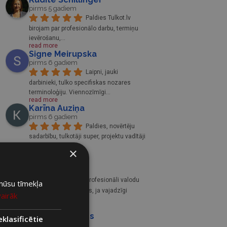
pirms 5 gadiem
Paldies Tulkot.lv 
birojam par profesionālo darbu, termiņu 
ievērošanu,
... 
read more
Signe Meirupska
pirms 6 gadiem
Laipni, jauki 
darbinieki, tulko specifiskas nozares 
terminoloģiju. Viennozīmīgi
... 
read more
Karīna Auziņa
pirms 6 gadiem
Paldies, novērtēju 
sadarbību, tulkotāji super, projektu vadītāji 
vienmēr zinoši
... 
×
read more
Eliza R
pirms 6 gadiem
Profesionāli valodu 
 mūsu tīmekļa
speciālisti, sadarbojos, ja vajadzīgi 
vairāk
tulkojumi uz angļu
... 
read more
Madars Miksons
klasificētie
pirms 6 gadiem