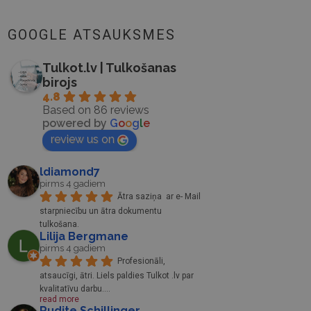
GOOGLE ATSAUKSMES
Tulkot.lv | Tulkošanas
birojs
4.8
Based on 86 reviews
powered by
G
o
o
g
l
e
review us on
ldiamond7
pirms 4 gadiem
Ātra saziņa  ar e- Mail 
starpniecību un ātra dokumentu 
tulkošana.
Lilija Bergmane
pirms 4 gadiem
Profesionāli, 
atsaucīgi, ātri. Liels paldies Tulkot .lv par 
kvalitatīvu darbu.
... 
read more
Rudite Schillinger