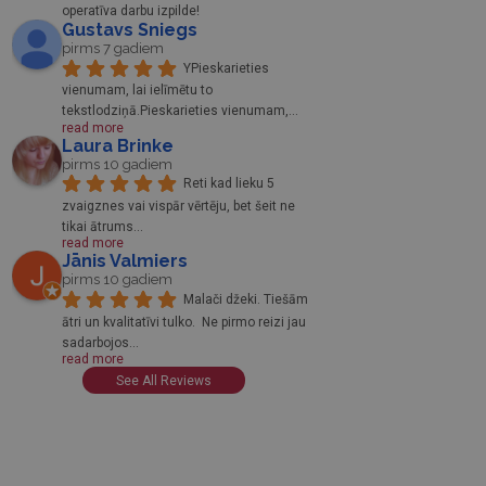
operatīva darbu izpilde!
Gustavs Sniegs
pirms 7 gadiem
YPieskarieties 
vienumam, lai ielīmētu to 
tekstlodziņā.Pieskarieties vienumam,
... 
read more
Laura Brinke
pirms 10 gadiem
Reti kad lieku 5 
zvaigznes vai vispār vērtēju, bet šeit ne 
tikai ātrums
... 
read more
Jānis Valmiers
pirms 10 gadiem
Malači džeki. Tiešām 
ātri un kvalitatīvi tulko.  Ne pirmo reizi jau 
sadarbojos
... 
read more
See All Reviews