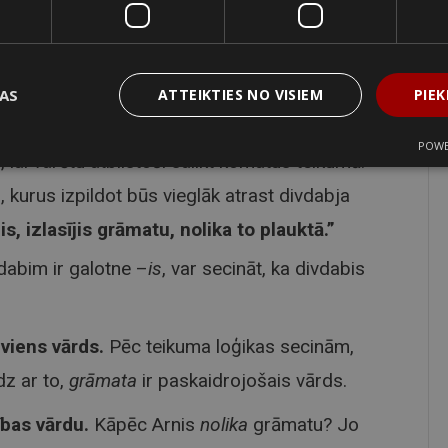
uma gramatiskais centrs, kā arī sakārtojuma
ĻAS
ATTEIKTIES NO VISIEM
PIEK
tājs saprastu teikumu tāpat, kā tā rakstītājs.
POWE
ļ, lai varētu atbilstoši salikt komatus teikumā.
s, kurus izpildot būs vieglāk atrast divdabja
is, izlasījis grāmatu, nolika to plauktā.”
dabim ir galotne –
is
, var secināt, ka divdabis
viens vārds.
Pēc teikuma loģikas secinām,
īdz ar to,
grāmata
ir paskaidrojošais vārds.
ības vārdu.
Kāpēc Arnis
nolika
grāmatu? Jo