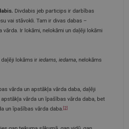
dabis.
Divdabis jeb particips ir darbības
su vai stāvokli. Tam ir divas dabas –
 vārda. Ir lokāmi, nelokāmi un daļēji lokāmi
, daļēji lokāms ir
iedams, iedama
, nelokāms
as vārda un apstākļa vārda daba, daļēji
apstākļa vārda un īpašības vārda daba, bet
a un īpašības vārda daba.
[2]
sties gan teikuma sākumā, gan vidū, gan