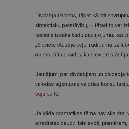
Divdabja teiciens, tāpat kā citi savrupi
sintaktisku patstāvību, – tātad to var iz
teiciens izsaka kādu paziņojumu, kas pa
„Sieviete stāstīja ceļu, rādīdama uz lab
mums būtu skaidrs, ka sieviete stāstīja 
Jautājumi par divdabjiem un divdabja te
valodas aģentūras valodas konsultācij
šajā
saitē.
Ja kāda gramatikas tēma nav skaidra, va
atradīsies daudzi labi avoti, piemēram,