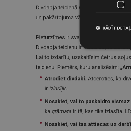
Divdabja teicienā nekad neietilpst teik
un pakārtojuma vārdi.
RĀDĪT DETA
Pieturzīmes ir svarīgas, lai teikuma lasī
Divdabja teicienu ir būtiski atpazīt tādē
Lai to izdarītu, uzskaitīsim četrus soļu
teicienu. Piemērs, kuru analizēsim:
„Arn
Atrodiet divdabi.
Atceroties, ka div
ir
izlasījis.
Nosakiet, vai to paskaidro vismaz 
ka
grāmata
ir tā, kas tika izlasīta. L
Nosakiet, vai tas attiecas uz darb