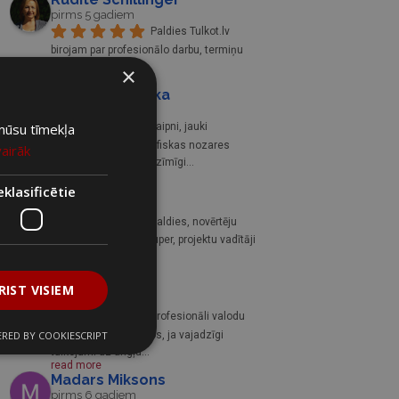
pirms 5 gadiem
Paldies Tulkot.lv 
birojam par profesionālo darbu, termiņu 
ievērošanu,
... 
×
read more
Signe Meirupska
pirms 6 gadiem
 mūsu tīmekļa
Laipni, jauki 
darbinieki, tulko specifiskas nozares 
vairāk
terminoloģiju. Viennozīmīgi
... 
read more
Karīna Auziņa
klasificētie
pirms 6 gadiem
Paldies, novērtēju 
sadarbību, tulkotāji super, projektu vadītāji 
vienmēr zinoši
... 
read more
Eliza R
RIST VISIEM
pirms 6 gadiem
Profesionāli valodu 
RED BY COOKIESCRIPT
speciālisti, sadarbojos, ja vajadzīgi 
tulkojumi uz angļu
... 
read more
Madars Miksons
pirms 6 gadiem