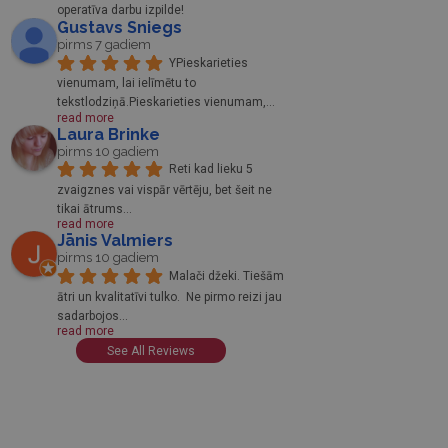
operatīva darbu izpilde!
Gustavs Sniegs
pirms 7 gadiem
YPieskarieties 
vienumam, lai ielīmētu to 
tekstlodziņā.Pieskarieties vienumam,
... 
read more
Laura Brinke
pirms 10 gadiem
Reti kad lieku 5 
zvaigznes vai vispār vērtēju, bet šeit ne 
tikai ātrums
... 
read more
Jānis Valmiers
pirms 10 gadiem
Malači džeki. Tiešām 
ātri un kvalitatīvi tulko.  Ne pirmo reizi jau 
sadarbojos
... 
read more
See All Reviews