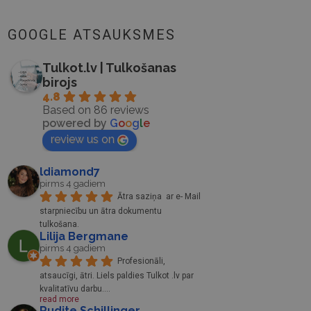
GOOGLE ATSAUKSMES
Tulkot.lv | Tulkošanas
birojs
4.8
Based on 86 reviews
powered by
G
o
o
g
l
e
review us on
ldiamond7
pirms 4 gadiem
Ātra saziņa  ar e- Mail 
starpniecību un ātra dokumentu 
tulkošana.
Lilija Bergmane
pirms 4 gadiem
Profesionāli, 
atsaucīgi, ātri. Liels paldies Tulkot .lv par 
kvalitatīvu darbu.
... 
read more
Rudite Schillinger