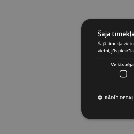
Šajā tīmekļa
Šajā tīmekļa vietn
vietni, jūs piekrīt
Veiktspēja
RĀDĪT DETA