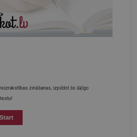
eizrakstības zināšanas, izpildot šo āķīgo
testu!