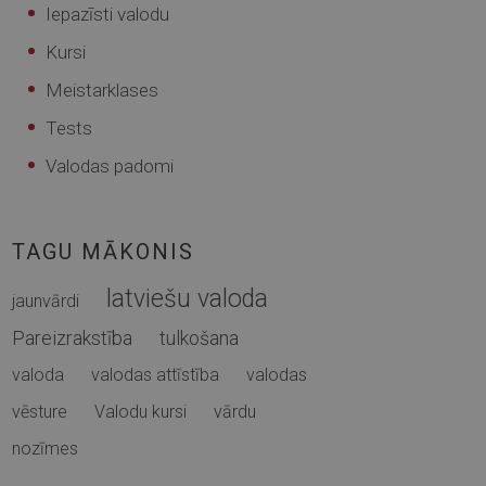
Iepazīsti valodu
Kursi
Meistarklases
Tests
Valodas padomi
TAGU MĀKONIS
latviešu valoda
jaunvārdi
Pareizrakstība
tulkošana
valoda
valodas attīstība
valodas
vēsture
Valodu kursi
vārdu
nozīmes