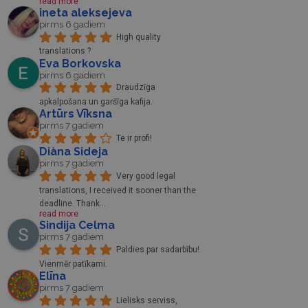
read more
ineta aleksejeva
pirms 6 gadiem
High quality 
translations ?
Eva Borkovska
pirms 6 gadiem
Draudzīga 
apkalpošana un garšīga kafija.
Artūrs Vīksna
pirms 7 gadiem
Te ir profi!
Diàna Sideja
pirms 7 gadiem
Very good legal 
translations, I received it sooner than the 
deadline. Thank
... 
read more
Sindija Celma
pirms 7 gadiem
Paldies par sadarbību! 
Vienmēr patīkami.
Elīna
pirms 7 gadiem
Lielisks serviss, 