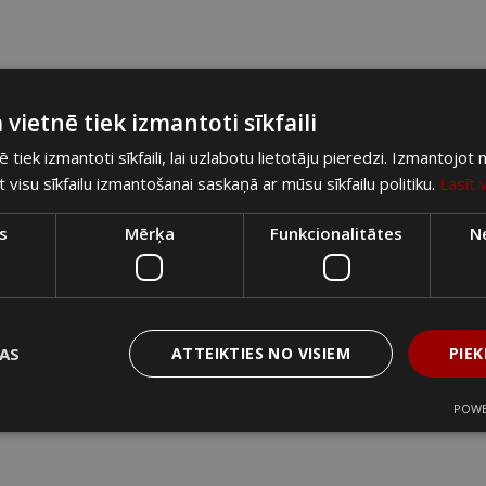
 vietnē tiek izmantoti sīkfaili
ē tiek izmantoti sīkfaili, lai uzlabotu lietotāju pieredzi. Izmantojot
at visu sīkfailu izmantošanai saskaņā ar mūsu sīkfailu politiku.
Lasīt 
s
Mērķa
Funkcionalitātes
Ne
ĻAS
ATTEIKTIES NO VISIEM
PIEK
POWE