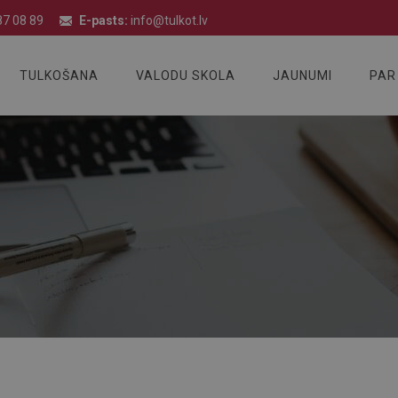
7 08 89
E-pasts:
info@tulkot.lv
TULKOŠANA
VALODU SKOLA
JAUNUMI
PAR