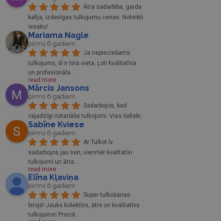
Ātra sadarbība, garda 
kafija, izdevīgas tulkojumu cenas. Noteikti 
iesaku!
Mariama Nagle
pirms 6 gadiem
Ja nepieciešams 
tulkojums, šī ir īstā vieta. Ļoti kvalitatīva 
un profesionāla
... 
read more
Mārcis Jansons
pirms 6 gadiem
Sadarbojos, kad 
vajadzīgi notariālie tulkojumi. Viss lieliski.
Sabīne Kviese
pirms 6 gadiem
Ar Tulkot.lv 
sadarbojos jau sen, vienmēr kvalitatīvi 
tulkojumi un ātra
... 
read more
Elīna Kļaviņa
pirms 6 gadiem
Super tulkošanas 
birojs! Jauks kolektīvs, ātrs un kvalitatīvs 
tulkojums! Priecē
... 