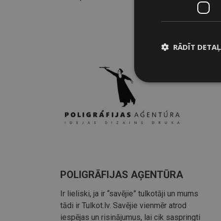
RĀDĪT DETA
POLIGRĀFIJAS AĢENTŪRA
Ir lieliski, ja ir “savējie” tulkotāji un mums
tādi ir Tulkot.lv. Savējie vienmēr atrod
iespējas un risinājumus, lai cik saspringti