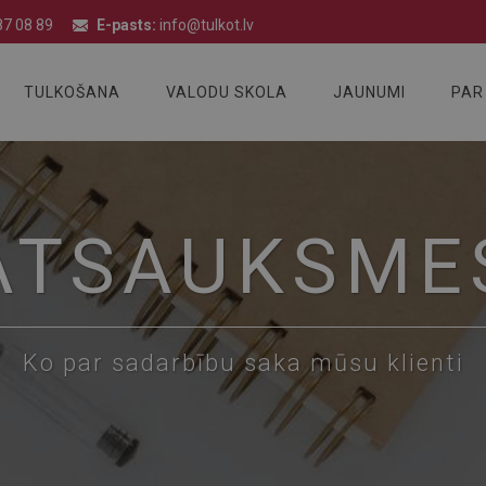
7 08 89
E-pasts:
info@tulkot.lv
TULKOŠANA
VALODU SKOLA
JAUNUMI
PAR
ATSAUKSME
Ko par sadarbību saka mūsu klienti