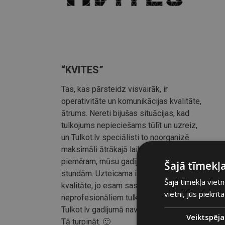
“KVITES”
Tas, kas pārsteidz visvairāk, ir
operativitāte un komunikācijas kvalitāte,
ātrums. Nereti bijušas situācijas, kad
tulkojums nepieciešams tūlīt un uzreiz,
un Tulkot.lv speciālisti to noorganizē
maksimāli ātrākajā laikā, kā bija
piemēram, mūsu gadījumā, jau pēc divām
Šajā tīmekļa
stundām. Uzteicama ir tulkojumus
Šajā tīmekļa vietn
kvalitāte, jo esam saskārušies ar ļoti
vietni, jūs piekrīt
neprofesionāliem tulkojumiem, ar ko
Tulkot.lv gadījumā nav bijušas problēmas.
Veiktspēja
Tā turpināt. 🙂