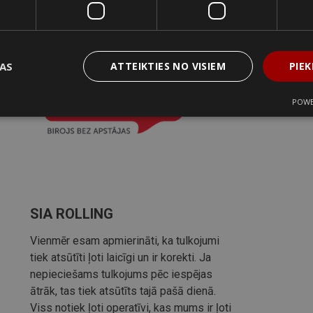
ĻAS
ATTEIKTIES NO VISIEM
PIEK
POWE
SIA ROLLING
Vienmēr esam apmierināti, ka tulkojumi
tiek atsūtīti ļoti laicīgi un ir korekti. Ja
nepieciešams tulkojums pēc iespējas
ātrāk, tas tiek atsūtīts tajā pašā dienā.
Viss notiek ļoti operatīvi, kas mums ir ļoti