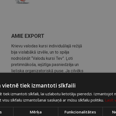
AMIE EXPORT
Krievu valodas kursi individuālajā režijā
bija vislabākā izvēle, un to spēja
nodrošināt “Valodu kursi Tev”. Ļoti
pretimnākoša, iejūtīga pasniedzēja un
lieliska organizatoriskā puse. Ja cilvēks
var iemācīties pusgadā pielietot valodu,
sarunāties un saprast tās priekšrocības,
 vietnē tiek izmantoti sīkfaili
tad rezultāts ir pozitīvs. Noteiktu
ē tiek izmantoti sīkfaili, lai uzlabotu lietotāju pieredzi. Izmantojot
rekomendēju un iesaku “Valodas kursus
at visu sīkfailu izmantošanai saskaņā ar mūsu sīkfailu politiku.
Lasīt 
Tev”!
s
Mērķa
Funkcionalitātes
Ne