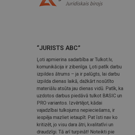
“JURISTS ABC”
Ļoti apmierina sadarbība ar Tulkot.lv,
komunikācija ir zibenīga. Ļoti patīk darbu
izpildes ātrums – ja ir palūgts, lai darbu
izpilda dienas laikā, dažkārt nosūtīto
materiālu atsūta jau dienas vidū. Patīk, ka
uzdotos darbus piedāvā tulkot BASIC un
PRO variantos. Izvērtējot, kādai
vajadzībai tulkojums nepieciešams, ir
iespēja mazliet ietaupīt. Pat īsti nav ko
kritizēt, jo visu dara ātri, kvalitatīvi un
draudzīgi. Tā arī turpināt! Noteikti pie