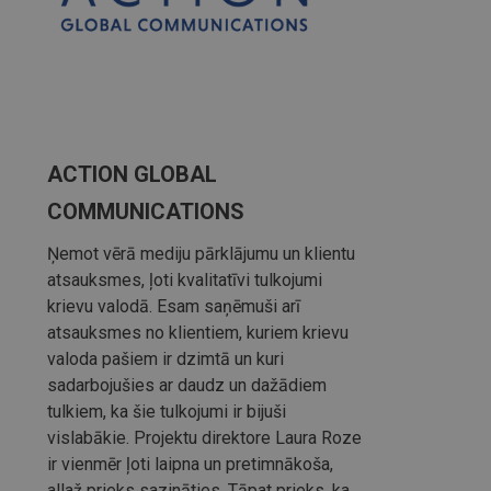
ACTION GLOBAL
COMMUNICATIONS
Ņemot vērā mediju pārklājumu un klientu
atsauksmes, ļoti kvalitatīvi tulkojumi
krievu valodā. Esam saņēmuši arī
atsauksmes no klientiem, kuriem krievu
valoda pašiem ir dzimtā un kuri
sadarbojušies ar daudz un dažādiem
tulkiem, ka šie tulkojumi ir bijuši
vislabākie. Projektu direktore Laura Roze
ir vienmēr ļoti laipna un pretimnākoša,
allaž prieks sazināties. Tāpat prieks, ka