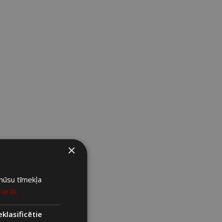
×
 mūsu tīmekļa
vairāk
klasificētie