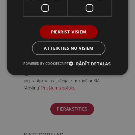
JAUNUMIEM
PIEKRIST VISIEM
PIERAKSTĪTIES JAUNUMIEM
ATTEIKTIES NO VISIEM
E-pasts:
RĀDĪT DETAĻAS
POWERED BY COOKIESCRIPT
*Piekrītu personas datu apstrādei šī
pieprasījuma realizācijai, saskaņā ar SIA
“Abyling”
Privātuma politiku.