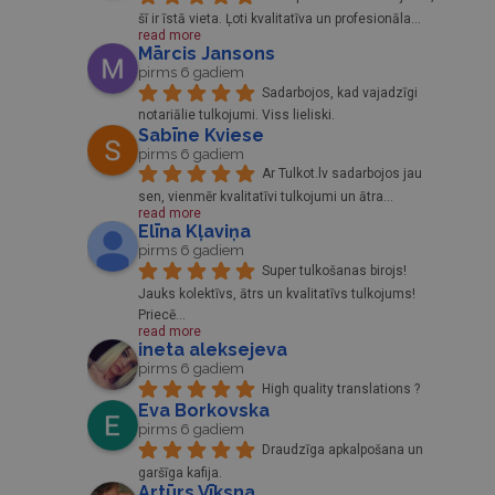
šī ir īstā vieta. Ļoti kvalitatīva un profesionāla
... 
read more
Mārcis Jansons
pirms 6 gadiem
Sadarbojos, kad vajadzīgi 
notariālie tulkojumi. Viss lieliski.
Sabīne Kviese
pirms 6 gadiem
Ar Tulkot.lv sadarbojos jau 
sen, vienmēr kvalitatīvi tulkojumi un ātra
... 
read more
Elīna Kļaviņa
pirms 6 gadiem
Super tulkošanas birojs! 
Jauks kolektīvs, ātrs un kvalitatīvs tulkojums! 
Priecē
... 
read more
ineta aleksejeva
pirms 6 gadiem
High quality translations ?
Eva Borkovska
pirms 6 gadiem
Draudzīga apkalpošana un 
garšīga kafija.
Artūrs Vīksna