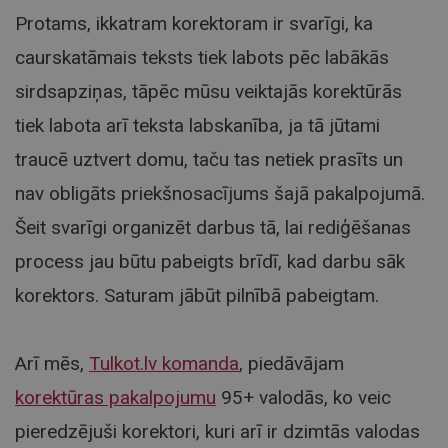
Protams, ikkatram korektoram ir svarīgi, ka
caurskatāmais teksts tiek labots pēc labākās
sirdsapziņas, tāpēc mūsu veiktajās korektūrās
tiek labota arī teksta labskanība, ja tā jūtami
traucē uztvert domu, taču tas netiek prasīts un
nav obligāts priekšnosacījums šajā pakalpojumā.
Šeit svarīgi organizēt darbus tā, lai rediģēšanas
process jau būtu pabeigts brīdī, kad darbu sāk
korektors. Saturam jābūt pilnībā pabeigtam.
Arī mēs,
Tulkot.lv komanda
, piedāvājam
korektūras pakalpojumu
95+ valodās, ko veic
pieredzējuši korektori, kuri arī ir dzimtās valodas