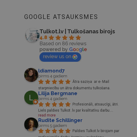
GOOGLE ATSAUKSMES
Tulkot.lv | Tulkošanas birojs
4.8
Based on 86 reviews
powered by
G
o
o
g
l
e
review us on
ldiamond7
pirms 4 gadiem
Ātra saziņa  ar e- Mail 
starpniecību un ātra dokumentu tulkošana.
Lilija Bergmane
pirms 4 gadiem
Profesionāli, atsaucīgi, ātri. 
Liels paldies Tulkot .lv par kvalitatīvu darbu.
... 
read more
Rudite Schillinger
pirms 5 gadiem
Paldies Tulkot.lv birojam par 