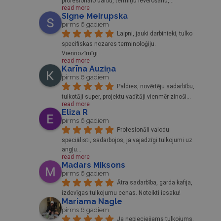
profesionālo darbu, termiņu ievērošanu,
... 
read more
Signe Meirupska
pirms 6 gadiem
Laipni, jauki darbinieki, tulko 
specifiskas nozares terminoloģiju. 
Viennozīmīgi
... 
read more
Karīna Auziņa
pirms 6 gadiem
Paldies, novērtēju sadarbību, 
tulkotāji super, projektu vadītāji vienmēr zinoši
... 
read more
Eliza R
pirms 6 gadiem
Profesionāli valodu 
speciālisti, sadarbojos, ja vajadzīgi tulkojumi uz 
angļu
... 
read more
Madars Miksons
pirms 6 gadiem
Ātra sadarbība, garda kafija, 
izdevīgas tulkojumu cenas. Noteikti iesaku!
Mariama Nagle
pirms 6 gadiem
Ja nepieciešams tulkojums, 