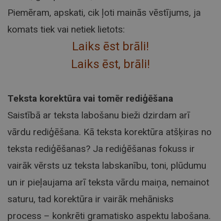
Piemēram, apskati, cik ļoti mainās vēstījums, ja
komats tiek vai netiek lietots:
Laiks ēst brāli!
Laiks ēst, brāli!
Teksta korektūra vai tomēr rediģēšana
Saistībā ar teksta labošanu bieži dzirdam arī
vārdu rediģēšana. Kā teksta korektūra atšķiras no
teksta rediģēšanas? Ja rediģēšanas fokuss ir
vairāk vērsts uz teksta labskanību, toni, plūdumu
un ir pieļaujama arī teksta vārdu maiņa, nemainot
saturu, tad korektūra ir vairāk mehānisks
process – konkrēti gramatisko aspektu labošana.