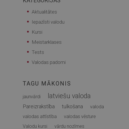
KATEGORIJAS
Aktualitātes
Iepazīsti valodu
Kursi
Meistarklases
Tests
Valodas padomi
TAGU MĀKONIS
latviešu valoda
jaunvārdi
Pareizrakstība
tulkošana
valoda
valodas attīstība
valodas vēsture
Valodu kursi
vārdu nozīmes