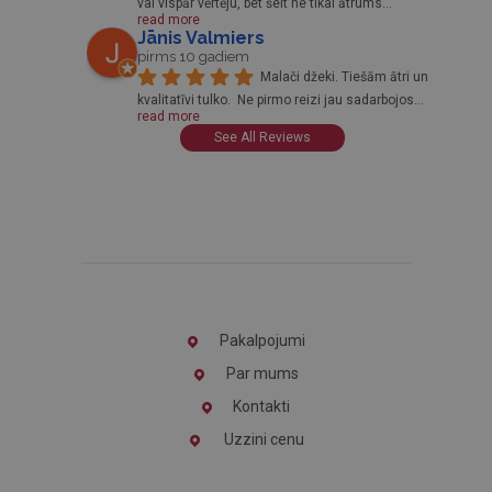
vai vispār vērtēju, bet šeit ne tikai ātrums
... 
read more
Jānis Valmiers
pirms 10 gadiem
Malači džeki. Tiešām ātri un 
kvalitatīvi tulko.  Ne pirmo reizi jau sadarbojos
... 
read more
See All Reviews
Pakalpojumi
Par mums
Kontakti
Uzzini cenu