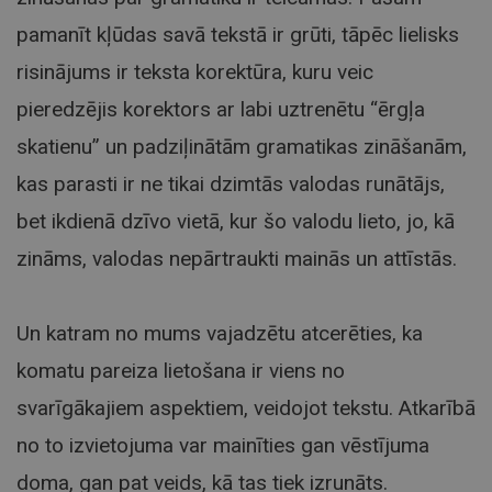
pamanīt kļūdas savā tekstā ir grūti, tāpēc lielisks
risinājums ir teksta korektūra, kuru veic
pieredzējis korektors ar labi uztrenētu “ērgļa
skatienu” un padziļinātām gramatikas zināšanām,
kas parasti ir ne tikai dzimtās valodas runātājs,
bet ikdienā dzīvo vietā, kur šo valodu lieto, jo, kā
zināms, valodas nepārtraukti mainās un attīstās.
Un katram no mums vajadzētu atcerēties, ka
komatu pareiza lietošana ir viens no
svarīgākajiem aspektiem, veidojot tekstu. Atkarībā
no to izvietojuma var mainīties gan vēstījuma
doma, gan pat veids, kā tas tiek izrunāts.