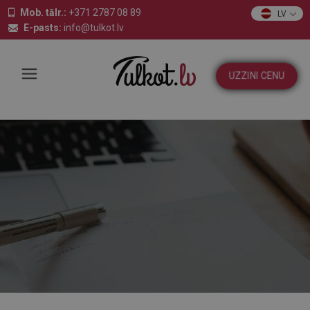
Mob. tālr.:
+371 2787 08 89
LV
E-pasts:
info@tulkot.lv
UZZINI CENU