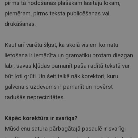
pirms tā nodošanas plašākam lasītāju lokam,
piemēram, pirms teksta publicēšanas vai
drukāšanas.
Kaut arī varētu šķist, ka skolā visiem komatu
lietošana ir iemācīta un gramatiku protam diezgan
labi, savas kļūdas pamanīt paša radītā tekstā var
būt ļoti grūti. Un šeit talkā nāk korektori, kuru
galvenais uzdevums ir pamanīt un novērst
radušās neprecizitātes.
Kāpēc korektūra ir svarīga?
Mūsdienu satura pārbagātajā pasaulē ir svarīgi