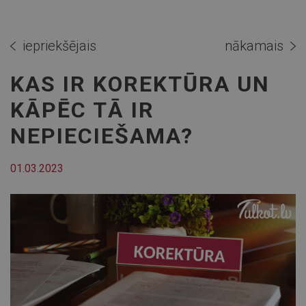
iepriekšējais
nākamais
KAS IR KOREKTŪRA UN
KĀPĒC TĀ IR
NEPIECIEŠAMA?
01.03.2023