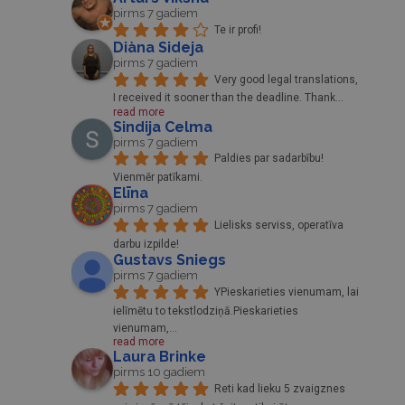
pirms 7 gadiem
Te ir profi!
Diàna Sideja
pirms 7 gadiem
Very good legal translations, 
I received it sooner than the deadline. Thank
... 
read more
Sindija Celma
pirms 7 gadiem
Paldies par sadarbību! 
Vienmēr patīkami.
Elīna
pirms 7 gadiem
Lielisks serviss, operatīva 
darbu izpilde!
Gustavs Sniegs
pirms 7 gadiem
YPieskarieties vienumam, lai 
ielīmētu to tekstlodziņā.Pieskarieties 
vienumam,
... 
read more
Laura Brinke
pirms 10 gadiem
Reti kad lieku 5 zvaigznes 