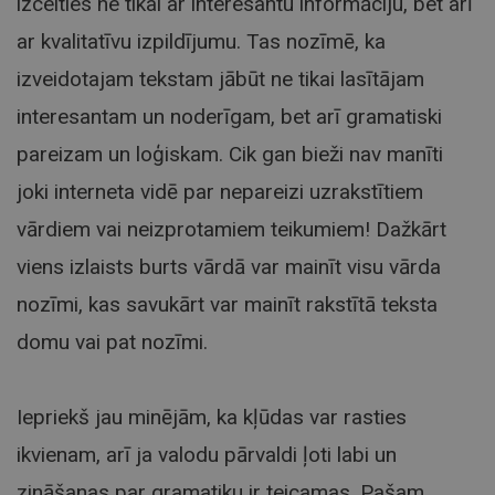
izcelties ne tikai ar interesantu informāciju, bet arī
ar kvalitatīvu izpildījumu. Tas nozīmē, ka
izveidotajam tekstam jābūt ne tikai lasītājam
interesantam un noderīgam, bet arī gramatiski
pareizam un loģiskam. Cik gan bieži nav manīti
joki interneta vidē par nepareizi uzrakstītiem
vārdiem vai neizprotamiem teikumiem! Dažkārt
viens izlaists burts vārdā var mainīt visu vārda
nozīmi, kas savukārt var mainīt rakstītā teksta
domu vai pat nozīmi.
Iepriekš jau minējām, ka kļūdas var rasties
ikvienam, arī ja valodu pārvaldi ļoti labi un
zināšanas par gramatiku ir teicamas. Pašam