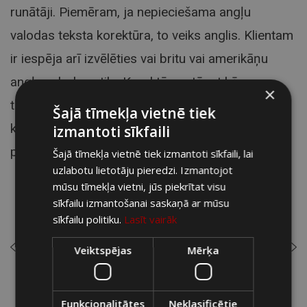
runātāji. Piemēram, ja nepieciešama angļu
valodas teksta korektūra, to veiks anglis. Klientam
ir iespēja arī izvēlēties vai britu vai amerikāņu
angļu valodas stilu. Korektūras, tāpat kā
×
tulkošanas, cena tiek aprēķina pēc vārdu skaita
Šajā tīmekļa vietnē tiek
koriģējamajā materiālā.
Sazinieties ar mums
, ar
izmantoti sīkfaili
prieku palīdzēsim!
Šajā tīmekļa vietnē tiek izmantoti sīkfaili, lai
uzlabotu lietotāju pieredzi. Izmantojot
mūsu tīmekļa vietni, jūs piekrītat visu
sīkfailu izmantošanai saskaņā ar mūsu
sīkfailu politiku.
Lasīt vairāk
iepriekšējais
nākamais
Veiktspējas
Mērķa
Funkcionalitātes
Neklasificētie
ATPAKAĻ UZ